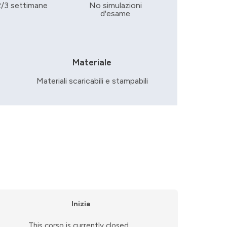
2/3 settimane
No simulazioni
d'esame
Materiale
Materiali scaricabili e stampabili
Inizia
This corso is currently closed