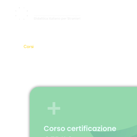
Home
La
Corso CEDILS online in aut
Corsi
/
Corso CEDILS online in autoapprendimento 6 lezioni