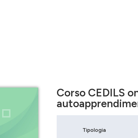
 Scuola
Corsi
News/Avvisi
FAQ
oapprendimento 6 lezioni
Corso CEDILS on
autoapprendimen
Tipologia