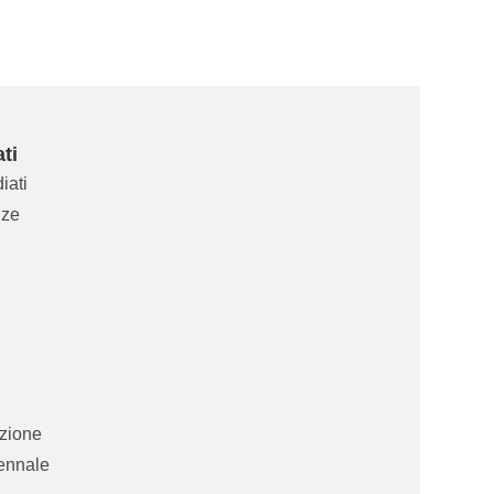
ti
iati
nze
zione
tennale