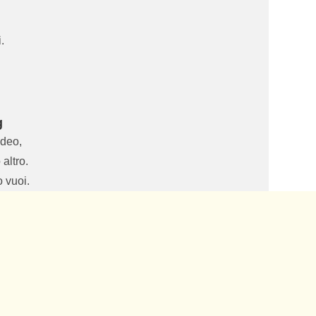
.
g
ideo,
 altro.
 vuoi.