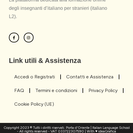
degli insegnanti d’italiano per stranieri (italiano
L2).
Link utili & Assistenza
Accedi o Registrati
Contatti e Assistenza
FAQ
Termini e condizioni
Privacy Policy
Cookie Policy (UE)
Copyright 2023 ® Tutti i diritti riservati. Porta d'Oriente | Italian Language School
- All rights reserved - VAT 033722307590 | With ♥ ideaGrafica