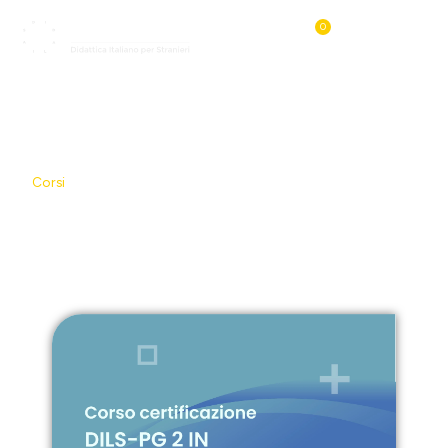
0
Contatti e Assiste
Corso DILS-PG 2 online in
autoapprendimento
Corsi
/
Corso DILS-PG 2 online in autoapprendimento