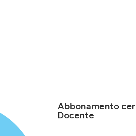
 Scuola
Corsi
News/Avvisi
FAQ
 DITALS 2 con Docente
e
Abbonamento cert
Docente